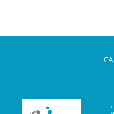
CA
L
M