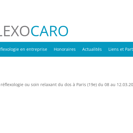
LEXO
CARO
flexologie en entreprise
Honoraires
Actualités
Liens et Par
éflexologie ou soin relaxant du dos à Paris (19e) du 08 au 12.03.2