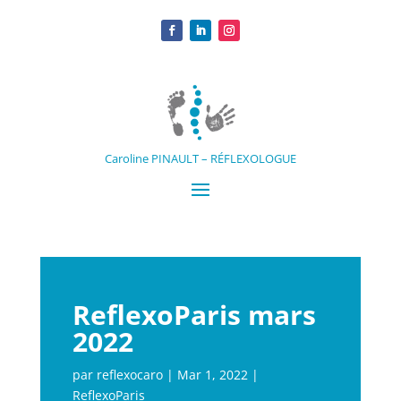
Caroline PINAULT – RÉFLEXOLOGUE
ReflexoParis mars
2022
par
reflexocaro
|
Mar 1, 2022
|
ReflexoParis