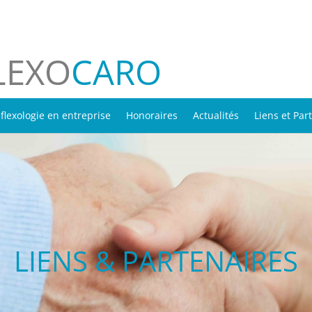
LEXO
CARO
flexologie en entreprise
Honoraires
Actualités
Liens et Par
LIENS & PARTENAIRES