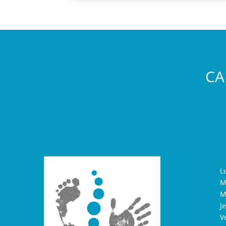
CA
L
M
M
J
V