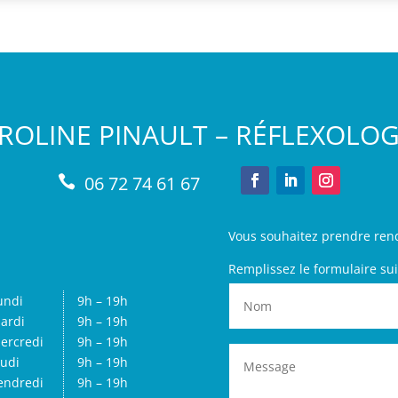
ROLINE PINAULT – RÉFLEXOLO
06 72 74 61 67

Vous souhaitez prendre ren
Remplissez le formulaire sui
undi
9h – 19h
ardi
9h – 19h
ercredi
9h – 19h
eudi
9h – 19h
endredi
9h – 19h