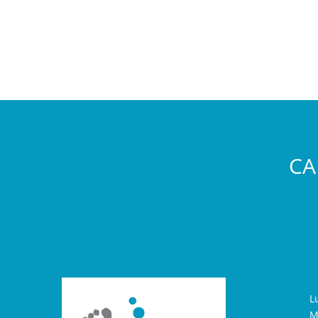
CA
L
M