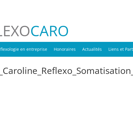
LEXO
CARO
flexologie en entreprise
Honoraires
Actualités
Liens et Par
T_Caroline_Reflexo_Somatisatio