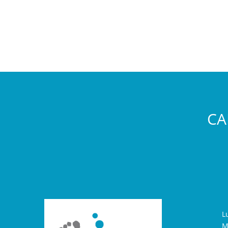
CA
L
M