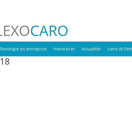
LEXO
CARO
flexologie en entreprise
Honoraires
Actualités
Liens et Par
018