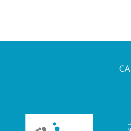
CA
L
M