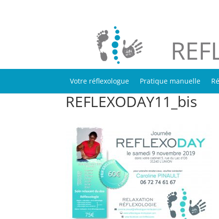
REF
Votre réflexologue
Pratique manuelle
Ré
REFLEXODAY11_bis