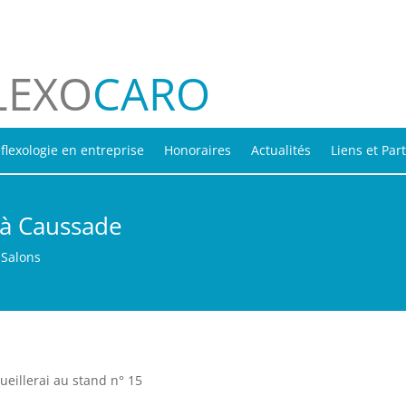
LEXO
CARO
flexologie en entreprise
Honoraires
Actualités
Liens et Par
 à Caussade
|
Salons
ueillerai au stand n° 15