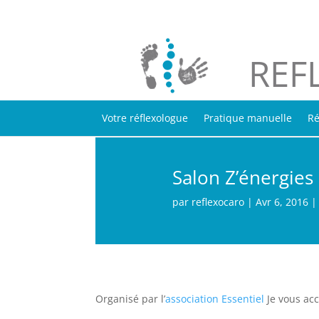
REF
Votre réflexologue
Pratique manuelle
Ré
Salon Z’énergies
par
reflexocaro
|
Avr 6, 2016
Organisé par l’
association Essentiel
Je vous acc