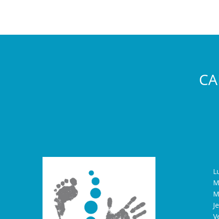
CA
L
M
M
J
V