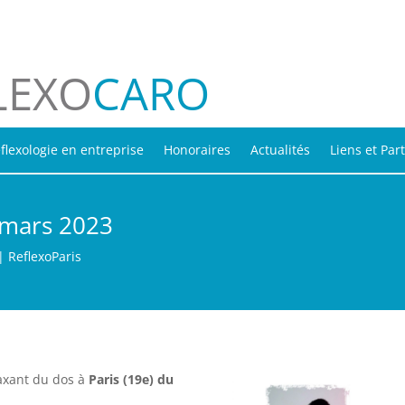
LEXO
CARO
flexologie en entreprise
Honoraires
Actualités
Liens et Par
 mars 2023
|
ReflexoParis
laxant du dos à
Paris (19e) du