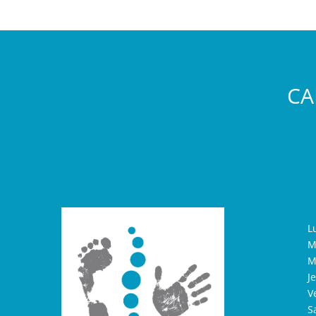
CA
L
M
M
J
V
S