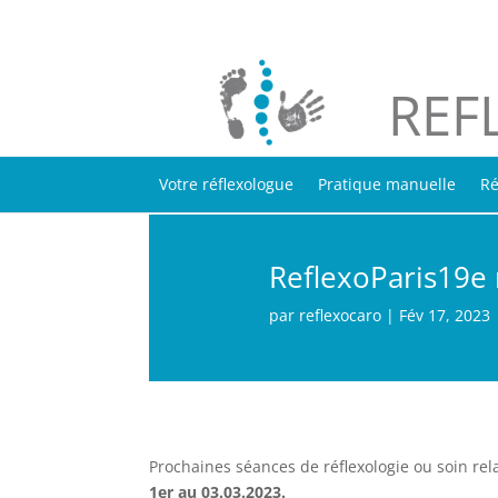
REF
Votre réflexologue
Pratique manuelle
Ré
ReflexoParis19e
par
reflexocaro
|
Fév 17, 2023
Prochaines séances de réflexologie ou soin re
1er au 03.03.2023.