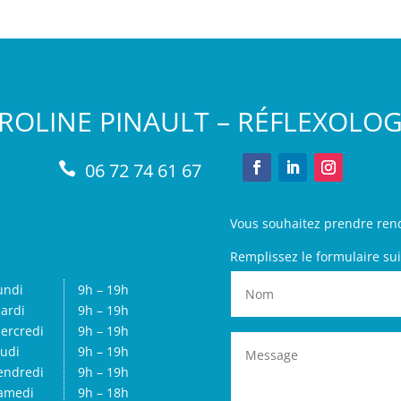
ROLINE PINAULT – RÉFLEXOLO
06 72 74 61 67

Vous souhaitez prendre ren
Remplissez le formulaire sui
undi
9h – 19h
ardi
9h – 19h
ercredi
9h – 19h
eudi
9h – 19h
endredi
9h – 19h
amedi
9h – 18h