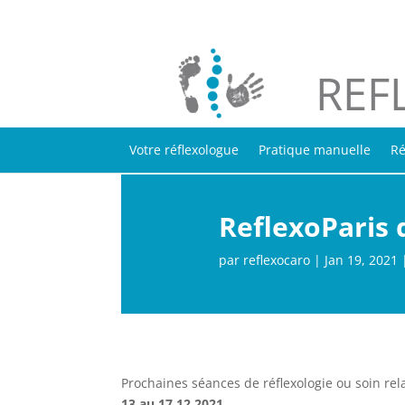
REF
Votre réflexologue
Pratique manuelle
Ré
ReflexoParis
par
reflexocaro
|
Jan 19, 2021
Prochaines séances de réflexologie ou soin re
13 au 17.12.2021.