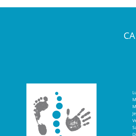
CA
L
M
M
J
V
S
D