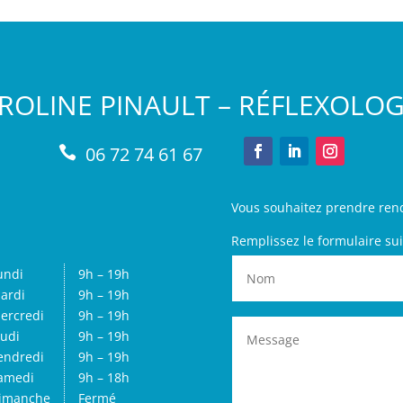
ROLINE PINAULT – RÉFLEXOLO
06 72 74 61 67

Vous souhaitez prendre ren
Remplissez le formulaire sui
undi
9h – 19h
ardi
9h – 19h
ercredi
9h – 19h
eudi
9h – 19h
endredi
9h – 19h
amedi
9h – 18h
imanche
Fermé