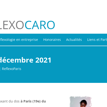
LEXO
CARO
flexologie en entreprise
Honoraires
Actualités
Liens et Par
 décembre 2021
|
ReflexoParis
laxant du dos
à Paris (19e) du