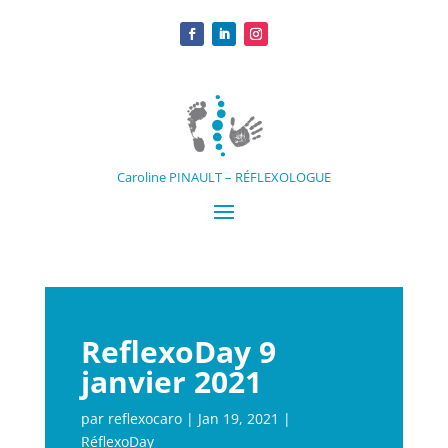
Caroline PINAULT – RÉFLEXOLOGUE
ReflexoDay 9
janvier 2021
par
reflexocaro
|
Jan 19, 2021
|
RéflexoDay