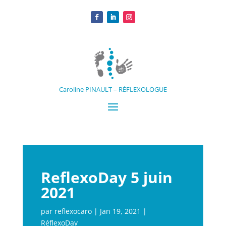
Caroline PINAULT – RÉFLEXOLOGUE
ReflexoDay 5 juin
2021
par
reflexocaro
|
Jan 19, 2021
|
RéflexoDay