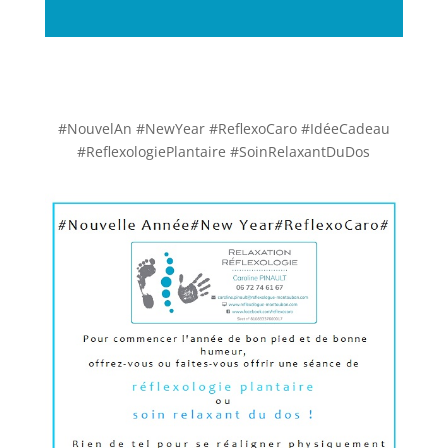
#NouvelAn #NewYear #ReflexoCaro #IdéeCadeau
#ReflexologiePlantaire #SoinRelaxantDuDos